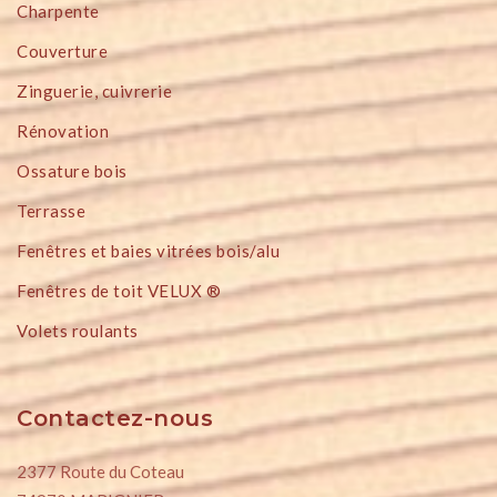
Charpente
Couverture
Zinguerie, cuivrerie
Rénovation
Ossature bois
Terrasse
Fenêtres et baies vitrées bois/alu
Fenêtres de toit VELUX ®
Volets roulants
Contactez-nous
2377 Route du Coteau