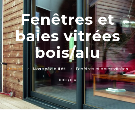
Fenêtres et
baies vitrées
bois/alu
Accueil
Nos spécialités
Fenêtres et baies vitrées
bois/alu