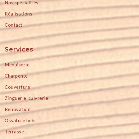
Nos spécialités
Réalisations
Contact
Services
Menuiserie
Charpente
Couverture
Zinguerie, cuivrerie
Rénovation
Ossature bois
Terrasse