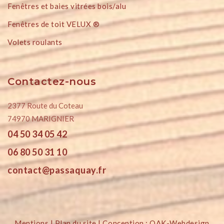
Fenêtres et baies vitrées bois/alu
Fenêtres de toit VELUX ®
Volets roulants
Contactez-nous
2377 Route du Coteau
74970 MARIGNIER
04 50 34 05 42
06 80 50 31 10
contact@passaquay.fr
Mentions
|
Plan du site
| Conception :
OAK-Webdesign